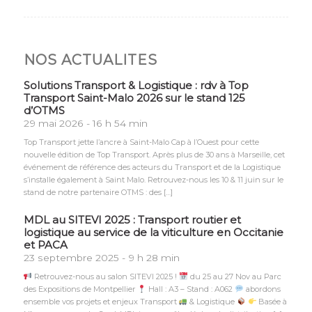
NOS ACTUALITES
Solutions Transport & Logistique : rdv à Top
Transport Saint-Malo 2026 sur le stand 125
d’OTMS
29 mai 2026 - 16 h 54 min
Top Transport jette l’ancre à Saint-Malo Cap à l’Ouest pour cette
nouvelle édition de Top Transport. Après plus de 30 ans à Marseille, cet
événement de référence des acteurs du Transport et de la Logistique
s’installe également à Saint Malo. Retrouvez-nous les 10 & 11 juin sur le
stand de notre partenaire OTMS : des […]
MDL au SITEVI 2025 : Transport routier et
logistique au service de la viticulture en Occitanie
et PACA
23 septembre 2025 - 9 h 28 min
Retrouvez-nous au salon SITEVI 2025 !
du 25 au 27 Nov au Parc
des Expositions de Montpellier
Hall : A3 – Stand : A062
abordons
ensemble vos projets et enjeux Transport
& Logistique
Basée à